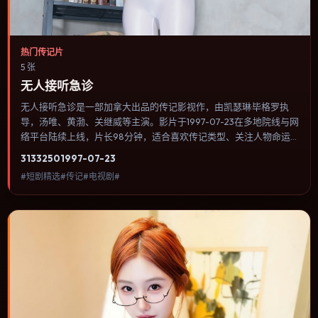
热门传记片
5 张
无人接听急诊
无人接听急诊是一部加拿大出品的传记影视作，由凯瑟琳·毕格罗执
导，汤唯、黄渤、关继威等主演。影片于1997-07-23在多地院线与网
络平台陆续上线，片长98分钟，适合喜欢传记类型、关注人物命运
与城市气质的观众观看。影片把家庭记忆与历史创伤叠在一起，用克
3133
250
1997-07-23
制对白与留白完成情绪累积。内容聚焦人物选择与情节推进，节奏与
#短剧精选#传记#电视剧#
视听语言统一，可作为休闲观影或类型片补片的选择。