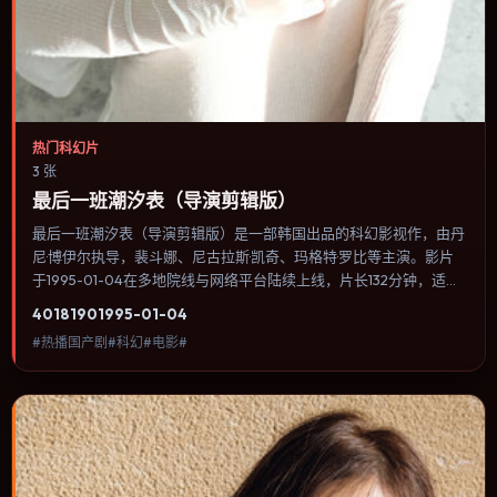
热门科幻片
3 张
最后一班潮汐表（导演剪辑版）
最后一班潮汐表（导演剪辑版）是一部韩国出品的科幻影视作，由丹
尼·博伊尔执导，裴斗娜、尼古拉斯·凯奇、玛格特·罗比等主演。影片
于1995-01-04在多地院线与网络平台陆续上线，片长132分钟，适合
喜欢科幻类型、关注人物命运与城市气质的观众观看。叙事以冷峻镜
4018
190
1995-01-04
头推进，城市夜景与室内对峙交替，张力主要来自沉默与眼神。内容
#热播国产剧#科幻#电影#
聚焦人物选择与情节推进，节奏与视听语言统一，可作为休闲观影或
类型片补片的选择。