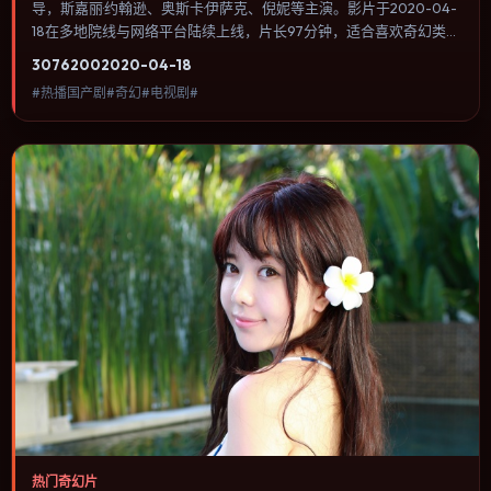
导，斯嘉丽·约翰逊、奥斯卡·伊萨克、倪妮等主演。影片于2020-04-
18在多地院线与网络平台陆续上线，片长97分钟，适合喜欢奇幻类
型、关注人物命运与城市气质的观众观看。影像偏胶片质感，色彩在
3076
200
2020-04-18
暖黄与青蓝之间切换，暗示人物心理温度的变化。内容聚焦人物选择
#热播国产剧#奇幻#电视剧#
与情节推进，节奏与视听语言统一，可作为休闲观影或类型片补片的
选择。
热门奇幻片