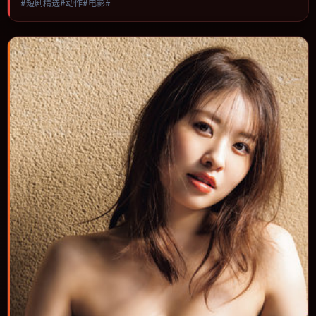
#短剧精选#动作#电影#
言统一，可作为休闲观影或类型片补片的选择。