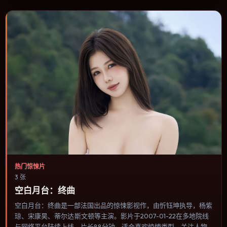
片的选择。
热门惊悚片
3 张
空白月台：终曲
空白月台：终曲是一部法国出品的惊悚影视作，由忻钰坤执导，杨紫
琼、宋康昊、蒂尔达·斯文顿等主演。影片于2007-01-22在多地院线
与网络平台陆续上线，片长88分钟，适合喜欢惊悚类型、关注人物