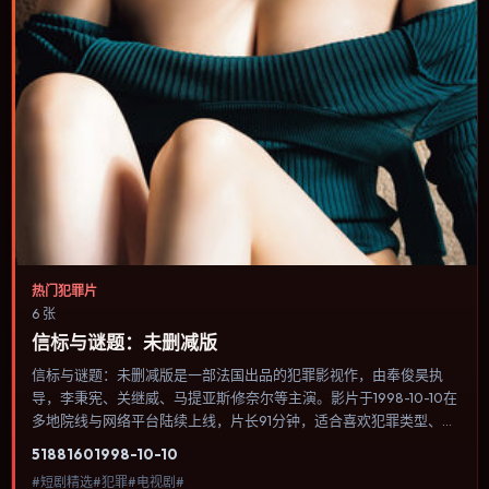
热门犯罪片
6 张
信标与谜题：未删减版
信标与谜题：未删减版是一部法国出品的犯罪影视作，由奉俊昊执
导，李秉宪、关继威、马提亚斯·修奈尔等主演。影片于1998-10-10在
多地院线与网络平台陆续上线，片长91分钟，适合喜欢犯罪类型、关
注人物命运与城市气质的观众观看。科幻设定尽量贴近可验证的科学
5188
160
1998-10-10
推论，避免为炫技而牺牲人物动机。内容聚焦人物选择与情节推进，
#短剧精选#犯罪#电视剧#