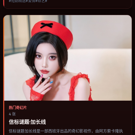
#短剧精选#爱情#综艺#
人物选择与情节推进，节奏与视听语言统一，可作为休闲观影或类型
片补片的选择。
热门奇幻片
4 张
信标谜题·加长线
信标谜题·加长线是一部西班牙出品的奇幻影视作，由阿方索·卡隆执