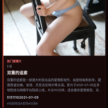
热门爱情片
5 张
双重的追索
双重的追索是一部澳大利亚出品的爱情影视作，由是枝裕和执导，提
莫西·查拉梅、张译、杰克·吉伦哈尔等主演。影片于2021-07-05在多
地院线与网络平台陆续上线，片长90分钟，适合喜欢爱情类型、关
注人物命运与城市气质的观众观看。群戏调度密集，多条线索在终场
5131
110
2021-07-05
汇集，收束方式偏现实主义而非英雄主义。内容聚焦人物选择与情节
#短剧精选#爱情#动漫#
推进，节奏与视听语言统一，可作为休闲观影或类型片补片的选择。