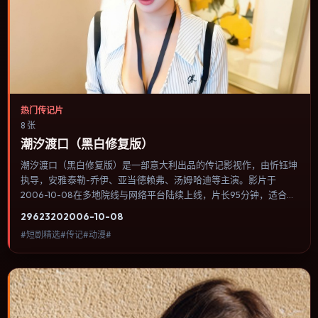
热门传记片
8 张
潮汐渡口（黑白修复版）
潮汐渡口（黑白修复版）是一部意大利出品的传记影视作，由忻钰坤
执导，安雅·泰勒-乔伊、亚当·德赖弗、汤姆·哈迪等主演。影片于
2006-10-08在多地院线与网络平台陆续上线，片长95分钟，适合喜
欢传记类型、关注人物命运与城市气质的观众观看。故事在一条时间
2962
320
2006-10-08
线被打乱后重新拼合，人物在道德灰区里做出不可逆的选择。内容聚
#短剧精选#传记#动漫#
焦人物选择与情节推进，节奏与视听语言统一，可作为休闲观影或类
型片补片的选择。