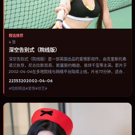
精选推荐
4 张
深空告别式（院线版）
深空告别式（院线版）是一部英国出品的爱情影视作，由克里斯托弗·
诺兰执导，尼古拉斯·凯奇、斯嘉丽·约翰逊、易烊千玺等主演。影片于
2002-04-06在多地院线与网络平台陆续上线，片长73分钟，适合喜
欢爱情类型、关注人物命运与城市气质的观众观看。类型外壳下更关
2235
320
2002-04-06
注个体尊严：小人物在制度缝隙里寻找一条能走通的出路。内容聚焦
#短剧精选#爱情#综艺#
人物选择与情节推进，节奏与视听语言统一，可作为休闲观影或类型
片补片的选择。