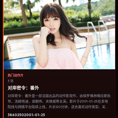
热门动作片
3 张
对岸密令：番外
对岸密令：番外是一部法国出品的动作影视作，由保罗·格林格拉斯执
导，汤姆·哈迪、梁朝伟、关继威等主演。影片于2001-01-25在多地
院线与网络平台陆续上线，片长120分钟，适合喜欢动作类型、关注
人物命运与城市气质的观众观看。动作场面服务于人物关系，每一次
3860
250
2001-01-25
冲突都会改写角色之间的信任边界。内容聚焦人物选择与情节推进，