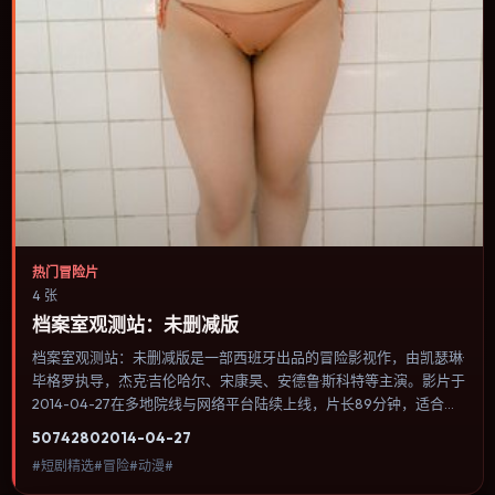
热门冒险片
4 张
档案室观测站：未删减版
档案室观测站：未删减版是一部西班牙出品的冒险影视作，由凯瑟琳·
毕格罗执导，杰克·吉伦哈尔、宋康昊、安德鲁·斯科特等主演。影片于
2014-04-27在多地院线与网络平台陆续上线，片长89分钟，适合喜
欢冒险类型、关注人物命运与城市气质的观众观看。奇幻元素被当作
5074
280
2014-04-27
隐喻使用，世界规则清晰，人物选择仍承担真实后果。内容聚焦人物
#短剧精选#冒险#动漫#
选择与情节推进，节奏与视听语言统一，可作为休闲观影或类型片补