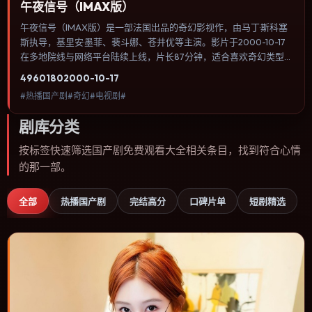
午夜信号（IMAX版）
午夜信号（IMAX版）是一部法国出品的奇幻影视作，由马丁·斯科塞
斯执导，基里安·墨菲、裴斗娜、苍井优等主演。影片于2000-10-17
在多地院线与网络平台陆续上线，片长87分钟，适合喜欢奇幻类型、
关注人物命运与城市气质的观众观看。动作场面服务于人物关系，每
4960
180
2000-10-17
一次冲突都会改写角色之间的信任边界。内容聚焦人物选择与情节推
#热播国产剧#奇幻#电视剧#
进，节奏与视听语言统一，可作为休闲观影或类型片补片的选择。
剧库分类
按标签快速筛选国产剧免费观看大全相关条目，找到符合心情
的那一部。
全部
热播国产剧
完结高分
口碑片单
短剧精选