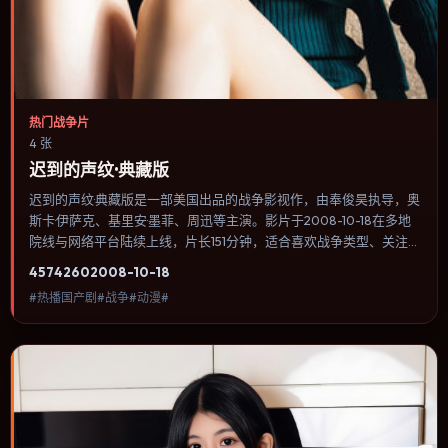
热门战争片
4 张
迟到的声纹·典藏版
迟到的声纹·典藏版是一部美国出品的战争影视作，由奉俊昊执导，奥
斯卡·伊萨克、基里安·墨菲、周迅等主演。影片于2008-10-18在多地
院线与网络平台陆续上线，片长151分钟，适合喜欢战争类型、关注人
物命运与城市气质的观众观看。战争背景被处理成心理战：恐惧、谣
4574
260
2008-10-18
言与命令在封闭空间里互相放大。内容聚焦人物选择与情节推进，节
#热播国产剧#战争#动漫#
奏与视听语言统一，可作为休闲观影或类型片补片的选择。