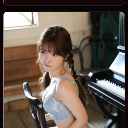
节奏与视听语言统一，可作为休闲观影或类型片补片的选择。