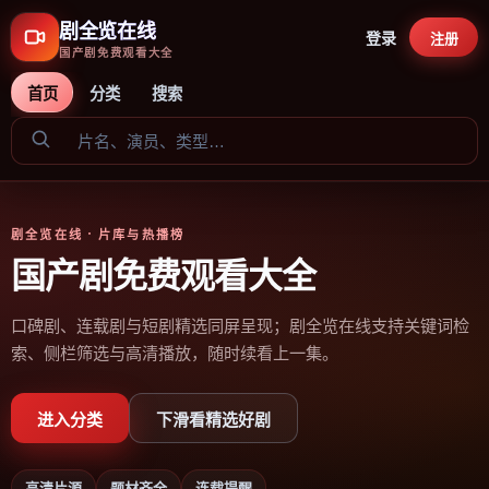
剧全览在线
登录
注册
国产剧免费观看大全
首页
分类
搜索
剧全览在线
· 片库与热播榜
国产剧免费观看大全
口碑剧、连载剧与短剧精选同屏呈现；剧全览在线支持关键词检
索、侧栏筛选与高清播放，随时续看上一集。
进入分类
下滑看精选好剧
高清片源
题材齐全
连载提醒