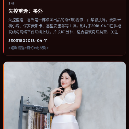
8 张
失控重逢：番外
失控重逢：番外是一部法国出品的奇幻影视作，由毕赣执导，麦斯·米
科尔森、保罗·麦斯卡、基里安·墨菲等主演。影片于2018-04-11在多地
院线与网络平台陆续上线，片长101分钟，适合喜欢奇幻类型、关注
人物命运与城市气质的观众观看。动作场面服务于人物关系，每一次
3303
180
2018-04-11
冲突都会改写角色之间的信任边界。内容聚焦人物选择与情节推进，
#短剧精选#奇幻#电视剧#
节奏与视听语言统一，可作为休闲观影或类型片补片的选择。