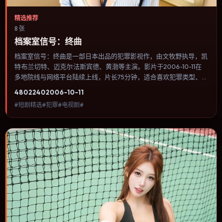
精选推荐
8 张
档案室信号：终曲
档案室信号：终曲是一部日本出品的犯罪影视作，由文牧野执导，凯
特·布兰切特、迈克尔·法斯宾德、黄渤等主演。影片于2006-10-11在
多地院线与网络平台陆续上线，片长75分钟，适合喜欢犯罪类型、关
注人物命运与城市气质的观众观看。节奏前半段铺陈谜团，中段反转
4802
240
2006-10-11
后进入公路追逐与密闭空间的双重压迫。内容聚焦人物选择与情节推
#短剧精选#犯罪#电视剧#
进，节奏与视听语言统一，可作为休闲观影或类型片补片的选择。