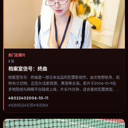
热门犯罪片
8 张
档案室信号：终曲
档案室信号：终曲是一部日本出品的犯罪影视作，由文牧野执导，凯
特·布兰切特、迈克尔·法斯宾德、黄渤等主演。影片于2006-10-11在
多地院线与网络平台陆续上线，片长75分钟，适合喜欢犯罪类型、关
注人物命运与城市气质的观众观看。节奏前半段铺陈谜团，中段反转
4802
240
2006-10-11
后进入公路追逐与密闭空间的双重压迫。内容聚焦人物选择与情节推
#短剧精选#犯罪#电视剧#
进，节奏与视听语言统一，可作为休闲观影或类型片补片的选择。