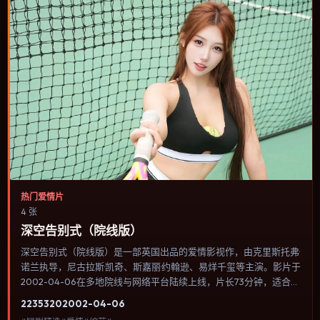
热门爱情片
4 张
深空告别式（院线版）
深空告别式（院线版）是一部英国出品的爱情影视作，由克里斯托弗·
诺兰执导，尼古拉斯·凯奇、斯嘉丽·约翰逊、易烊千玺等主演。影片于
2002-04-06在多地院线与网络平台陆续上线，片长73分钟，适合喜
欢爱情类型、关注人物命运与城市气质的观众观看。类型外壳下更关
2235
320
2002-04-06
注个体尊严：小人物在制度缝隙里寻找一条能走通的出路。内容聚焦