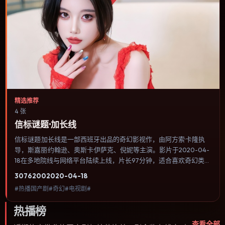
精选推荐
4 张
信标谜题·加长线
信标谜题·加长线是一部西班牙出品的奇幻影视作，由阿方索·卡隆执
导，斯嘉丽·约翰逊、奥斯卡·伊萨克、倪妮等主演。影片于2020-04-
18在多地院线与网络平台陆续上线，片长97分钟，适合喜欢奇幻类
型、关注人物命运与城市气质的观众观看。影像偏胶片质感，色彩在
3076
200
2020-04-18
暖黄与青蓝之间切换，暗示人物心理温度的变化。内容聚焦人物选择
#热播国产剧#奇幻#电视剧#
与情节推进，节奏与视听语言统一，可作为休闲观影或类型片补片的
选择。
热播榜
查看全部