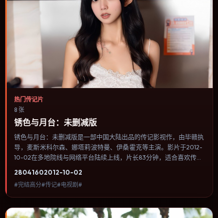
热门传记片
8 张
锈色与月台：未删减版
锈色与月台：未删减版是一部中国大陆出品的传记影视作，由毕赣执
导，麦斯·米科尔森、娜塔莉·波特曼、伊桑·霍克等主演。影片于2012-
10-02在多地院线与网络平台陆续上线，片长83分钟，适合喜欢传记
类型、关注人物命运与城市气质的观众观看。爱情线并不喧宾夺主，
2804
160
2012-10-02
更像一条牵引主角走向自我认知的暗线。内容聚焦人物选择与情节推
#完结高分#传记#电视剧#
进，节奏与视听语言统一，可作为休闲观影或类型片补片的选择。