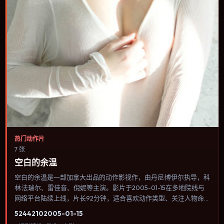
热门动作片
7 张
空白的余温
空白的余温是一部加拿大出品的动作影视作，由丹尼·博伊尔执导，科
林·法瑞尔、雷佳音、倪妮等主演。影片于2005-01-15在多地院线与
网络平台陆续上线，片长92分钟，适合喜欢动作类型、关注人物命运
与城市气质的观众观看。传记片聚焦主人公人生某一阶段，避免流水
5244
210
2005-01-15
账式的大事年表罗列。内容聚焦人物选择与情节推进，节奏与视听语