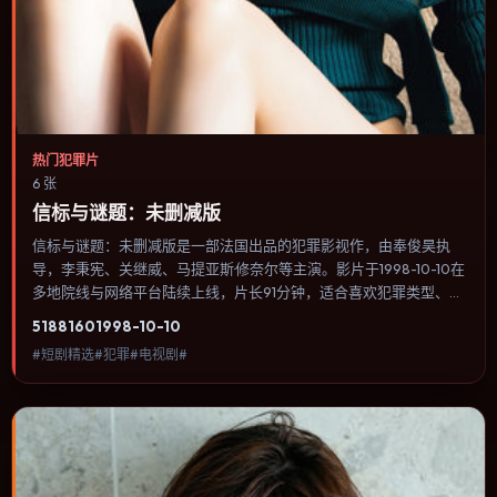
热门犯罪片
6 张
信标与谜题：未删减版
信标与谜题：未删减版是一部法国出品的犯罪影视作，由奉俊昊执
导，李秉宪、关继威、马提亚斯·修奈尔等主演。影片于1998-10-10在
多地院线与网络平台陆续上线，片长91分钟，适合喜欢犯罪类型、关
注人物命运与城市气质的观众观看。科幻设定尽量贴近可验证的科学
5188
160
1998-10-10
推论，避免为炫技而牺牲人物动机。内容聚焦人物选择与情节推进，
#短剧精选#犯罪#电视剧#
节奏与视听语言统一，可作为休闲观影或类型片补片的选择。