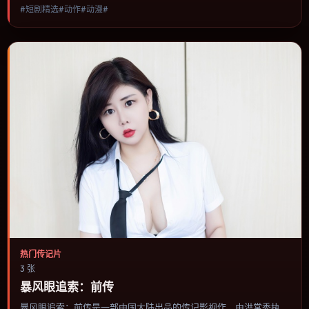
#短剧精选#动作#动漫#
节奏与视听语言统一，可作为休闲观影或类型片补片的选择。
热门传记片
3 张
暴风眼追索：前传
暴风眼追索：前传是一部中国大陆出品的传记影视作，由洪常秀执