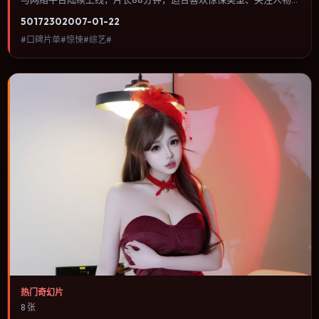
命运与城市气质的观众观看。爱情线并不喧宾夺主，更像一条牵引主
5017
230
2007-01-22
角走向自我认知的暗线。内容聚焦人物选择与情节推进，节奏与视听
#口碑片单#惊悚#综艺#
语言统一，可作为休闲观影或类型片补片的选择。
热门奇幻片
8 张